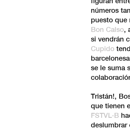
figuran entr
números ta
puesto que n
Bon Calso
,
si vendrán 
Cupido
tend
barcelonesa
se le suma 
colaboració
Tristán!, Bo
que tienen e
FSTVL·B
hac
deslumbrar 