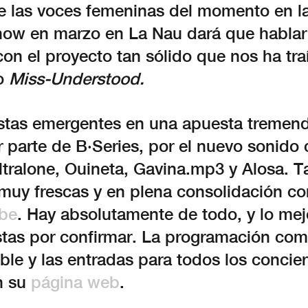
e las voces femeninas del momento en la
how en marzo en La Nau dará que hablar
on el proyecto tan sólido que nos ha tra
co
Miss-Understood.
stas emergentes en una apuesta tremen
 parte de B·Series, por el nuevo sonido 
tralone, Ouineta, Gavina.mp3 y Alosa. 
muy frescas y en plena consolidación c
be
. Hay absolutamente de todo, y lo me
stas por confirmar. La programación com
ble y las entradas para todos los concier
n su
página web
.