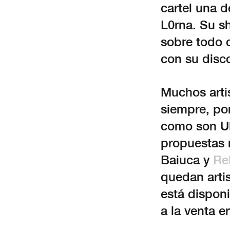
cartel una d
L0rna. Su s
sobre todo c
con su dis
Muchos arti
siempre, por
como son Ul
propuestas 
Baiuca y
Re
quedan arti
está disponi
a la venta e