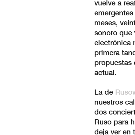
vuelve a rea
emergentes y
meses, vein
sonoro que v
electrónica 
primera tan
propuestas 
actual.
La de
Ruso
nuestros ca
dos conciert
Ruso para h
deja ver en