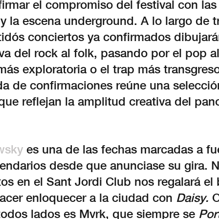
firmar el compromiso del festival con las
 la escena underground. A lo largo de t
tidós conciertos ya confirmados dibujar
a del rock al folk, pasando por el pop alt
más exploratoria o el trap más transgreso
da de confirmaciones reúne una selecció
que reflejan la amplitud creativa del pa
wsky
es una de las fechas marcadas a fu
lendarios desde que anunciase su gira. N
os en el Sant Jordi Club nos regalará el
acer enloquecer a la ciudad con
Daisy.
O
 todos lados es Mvrk, que siempre se
Por