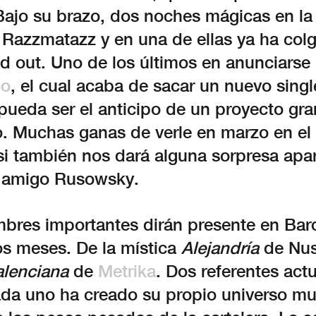
Bajo su brazo, dos noches mágicas en la 
 Razzmatazz y en una de ellas ya ha col
ld out. Uno de los últimos en anunciarse
oo
, el cual acaba de sacar un nuevo sing
pueda ser el anticipo de un proyecto gra
. Muchas ganas de verle en marzo en el 
si también nos dará alguna sorpresa apa
n amigo Rusowsky.
res importantes dirán presente en Bar
os meses. De la mística
Alejandría
de Nus
lenciana
de
Metrika
. Dos referentes actu
ada uno ha creado su propio universo mu