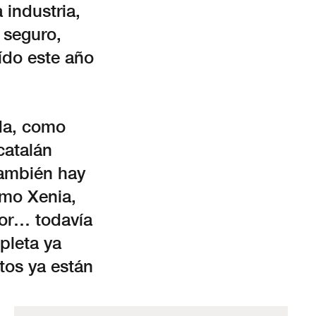
 industria,
 seguro,
ído este año
da, como
catalán
También hay
omo Xenia,
jor… todavía
pleta ya
tos ya están