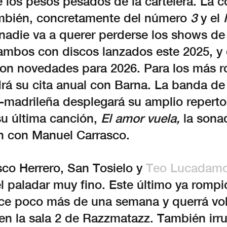
e los pesos pesados de la cartelera. La 
mbién, concretamente del número
3
y el
adie va a querer perderse los shows de E
 ambos con discos lanzados este 2025, y
con novedades para 2026. Para los más r
rá su cita anual con Barna. La banda de
-madrileña desplegará su amplio repertor
su última canción,
El amor vuela,
la sona
n con Manuel Carrasco.
sco Herrero, San Tosielo y
Teo Lucadam
l paladar muy fino. Este último ya rompi
e poco más de una semana y querrá vol
en la sala 2 de Razzmatazz. También irr