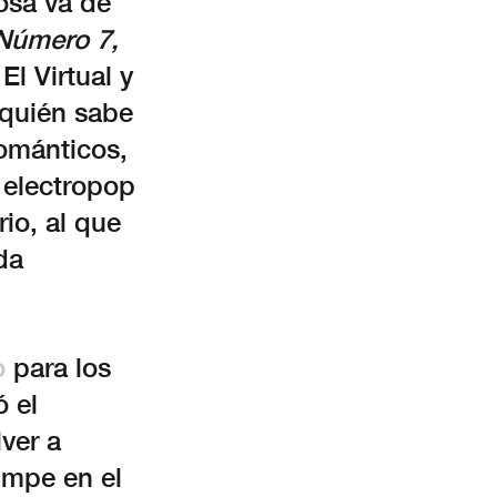
cosa va de
Número 7,
l Virtual y
 quién sabe
ománticos,
 electropop
io, al que
da
o
para los
ó el
ver a
umpe en el