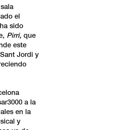
sala
gado el
 ha sido
le,
Pirri,
que
nde este
Sant Jordi y
reciendo
celona
ar3000 a la
ales en la
sical y