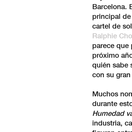
Barcelona. 
principal de
cartel de so
Ralphie Ch
parece que 
próximo año
quién sabe 
con su gra
Muchos nomb
durante est
Humedad va
industria, c