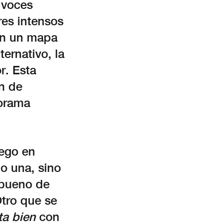
 voces
res intensos
án un mapa
ernativo, la
r. Esta
n de
norama
ego en
o una, sino
 bueno de
tro que se
ta bien
con