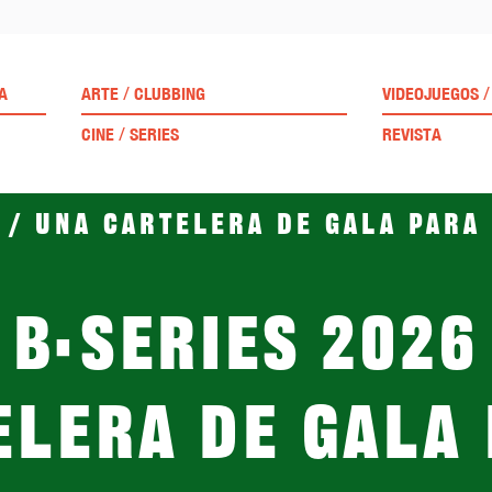
/
/
A
ARTE
CLUBBING
VIDEOJUEGOS
/
CINE
SERIES
REVISTA
 / Una cartelera de gala para
B·Series 2026
elera de gala 