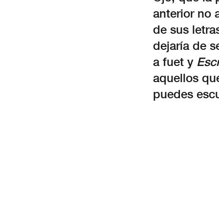
anterior no 
de sus letra
dejaría de s
a fuet y
Escr
aquellos qu
puedes escu