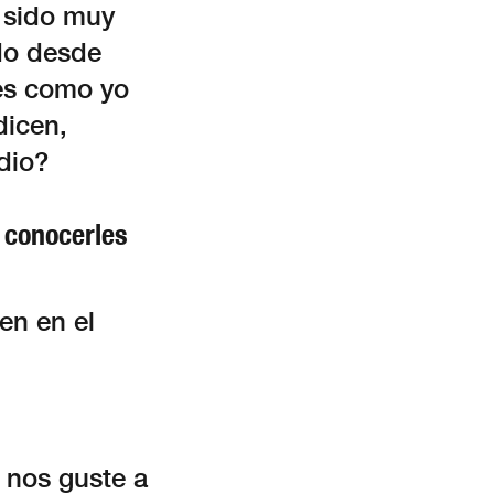
a sido muy
do desde
 es como yo
dicen,
udio?
 conocerles
en en el
 nos guste a