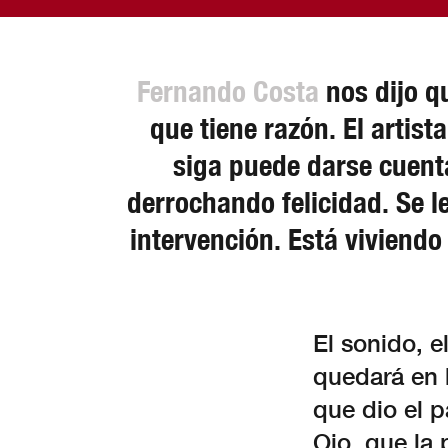
Fernando Costa
nos dijo 
que tiene razón. El artis
siga puede darse cuenta
derrochando felicidad. Se l
intervención. Está viviend
El sonido, 
quedará en 
que dio el p
Ojo, que la 