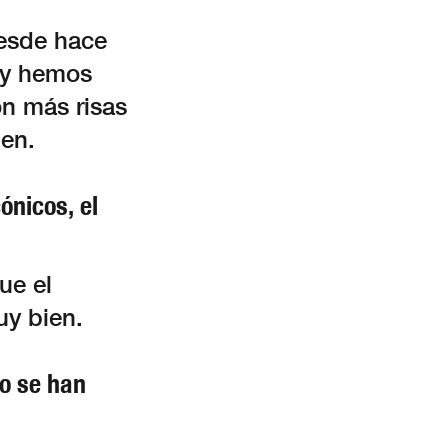
desde hace
 y hemos
on más risas
en.
ónicos, el
ue el
uy bien.
o se han