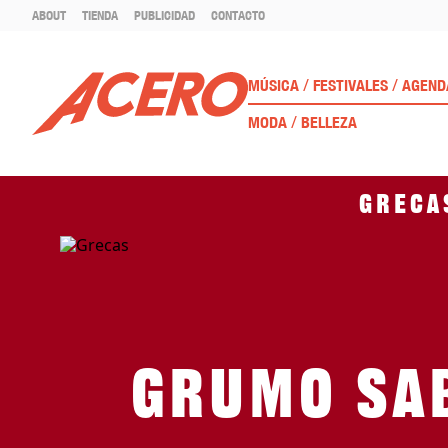
ABOUT
TIENDA
PUBLICIDAD
CONTACTO
/
/
MÚSICA
FESTIVALES
AGEND
/
MODA
BELLEZA
Greca
Grumo sab