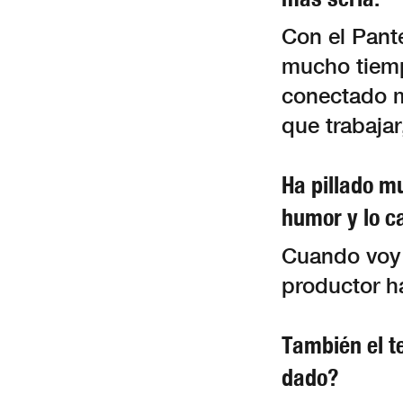
Con el Pant
mucho tiemp
conectado m
que trabaja
Ha pillado mu
humor y lo c
Cuando voy 
productor h
También el t
dado?