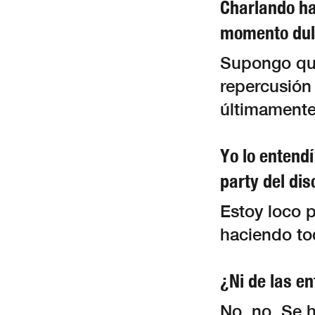
Charlando ha
momento dul
Supongo que 
repercusión
últimament
Yo lo entend
party del dis
Estoy loco p
haciendo to
¿Ni de las en
No, no. Se h