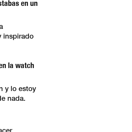
stabas en un
a
 inspirado
en la watch
n y lo estoy
de nada.
acer.