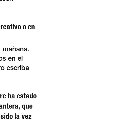
reativo o en
la mañana.
os en el
yo escriba
re ha estado
antera, que
sido la vez