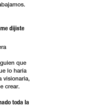
rabajamos.
me dijiste
era
lguien que
e lo haría
 visionaria,
e crear.
hado toda la