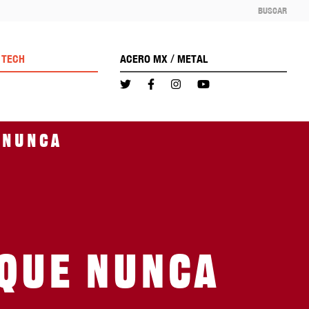
BUSCAR
/
TECH
ACERO MX
METAL
 nunca
 que nunca