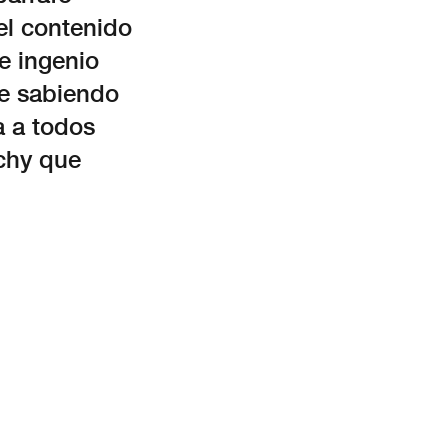
el contenido
e ingenio
ue sabiendo
a a todos
chy que