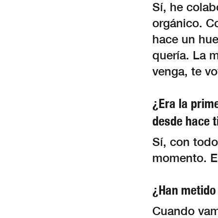
Sí, he cola
orgánico. C
hace un huev
quería. La 
venga, te vo
¿Era la prim
desde hace 
Sí, con todo
momento. Es
¿Han metido
Cuando vamo