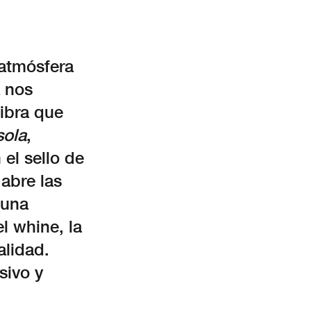
 atmósfera
 nos
ibra que
sola
,
 el sello de
 abre las
 una
l whine, la
alidad.
sivo y