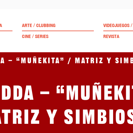
/
/
A
ARTE
CLUBBING
VIDEOJUEGOS
/
CINE
SERIES
REVISTA
a – “Muñekita” / Matriz y sim
adda – “Muñeki
triz y simbio