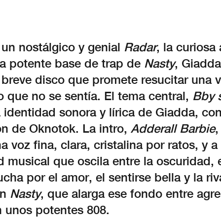
un nostálgico y genial
Radar
, la curiosa
la potente base de trap de
Nasty
, Giadda
 breve disco que promete resucitar una v
 que no se sentía. El tema central,
Bby 
 identidad sonora y lírica de Giadda, con
ón de Oknotok. La intro,
Adderall Barbie
,
 voz fina, clara, cristalina por ratos, y a
 musical que oscila entre la oscuridad, e
ucha por el amor, el sentirse bella y la riv
on
Nasty
, que alarga ese fondo entre agre
 unos potentes 808.