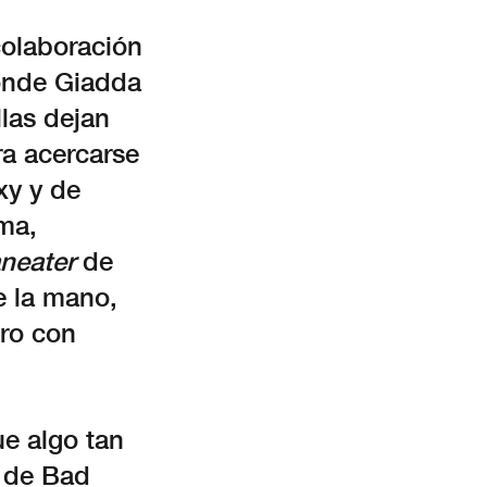
colaboración
donde Giadda
las dejan
ra acercarse
xy y de
ema,
neater
de
e la mano,
ero con
ue algo tan
, de Bad