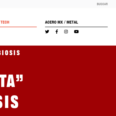
BUSCAR
/
TECH
ACERO MX
METAL
biosis
ta”
sis