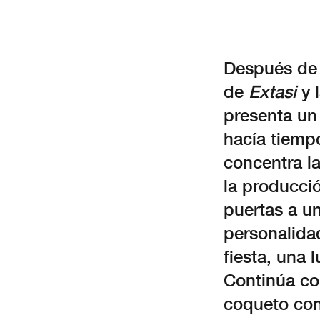
Después de 
de
Extasi
y 
presenta un
hacía tiempo
concentra la
la producci
puertas a una
personalidad
fiesta, una l
Continúa c
coqueto con