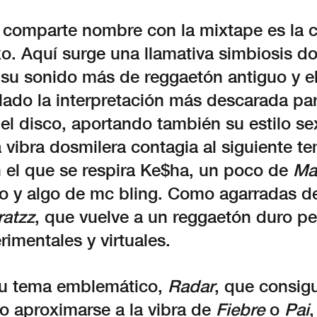
 comparte nombre con la mixtape es la 
o. Aquí surge una llamativa simbiosis 
 su sonido más de reggaetón antiguo y el
lado la interpretación más descarada pa
del disco, aportando también su estilo se
a vibra dosmilera contagia al siguiente t
n el que se respira Ke$ha, un poco de
Ma
do y algo de mc bling. Como agarradas d
ratzz
, que vuelve a un reggaetón duro p
imentales y virtuales.
su tema emblemático,
Radar
, que consig
o aproximarse a la vibra de
Fiebre
o
Pai