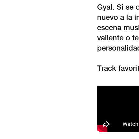
Gyal. Si se 
nuevo a la i
escena music
valiente o t
personalida
Track favori