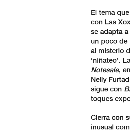
El tema que
con Las Xox
se adapta a
un poco de 
al misterio 
‘niñateo’. L
Notesale
, e
Nelly Furta
sigue con
B
toques exper
Cierra con 
inusual com