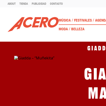
ABOUT
TIENDA
PUBLICIDAD
CONTACTO
/
/
MÚSICA
FESTIVALES
AGEND
/
MODA
BELLEZA
Giadd
Gi
Ma