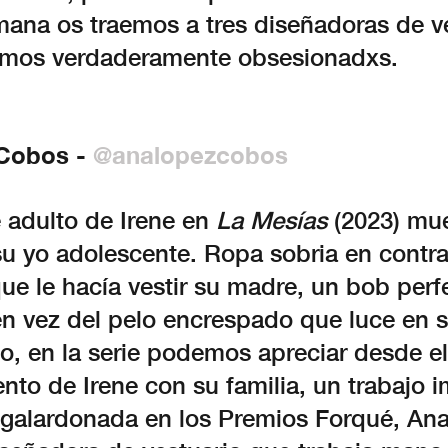
mana os traemos a tres diseñadoras de v
amos verdaderamente obsesionadxs.
Cobos -
@analopezcobos
e adulto de Irene en
La Mesías
(2023) mue
su yo adolescente. Ropa sobria en contr
que le hacía vestir su madre, un bob per
n vez del pelo encrespado que luce en 
o, en la serie podemos apreciar desde el 
nto de Irene con su familia, un trabajo 
n galardonada en los Premios Forqué, An