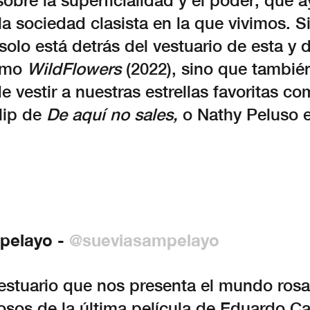
obre la superficialidad y el poder, que 
la sociedad clasista en la que vivimos. 
solo está detrás del vestuario de esta y 
como
WildFlowers
(2022), sino que también
 vestir a nuestras estrellas favoritas c
lip de
De aquí no sales,
o Nathy Peluso e
pelayo -
@sueviasampelayo
vestuario que nos presenta el mundo rosa
rosos de la última película de Eduardo 