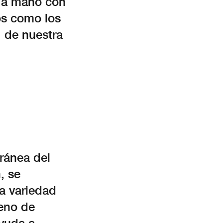
o a mano con
os como los
, de nuestra
ránea del
, se
na variedad
leno de