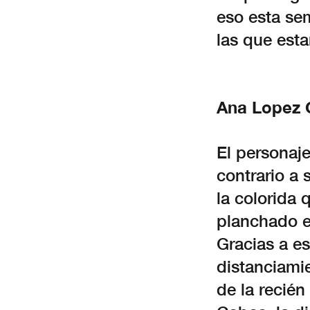
eso esta se
las que est
Ana Lopez 
El personaj
contrario a 
la colorida 
planchado e
Gracias a es
distanciamie
de la recié