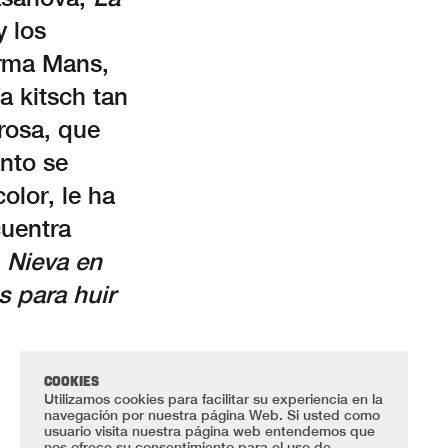
y los
irma Mans,
a kitsch tan
 rosa, que
anto se
olor, le ha
cuentra
o
Nieva en
s para huir
COOKIES
Utilizamos cookies para facilitar su experiencia en la
navegación por nuestra página Web. Si usted como
usuario visita nuestra página web entendemos que
nos ofrece su consentimiento para el uso de