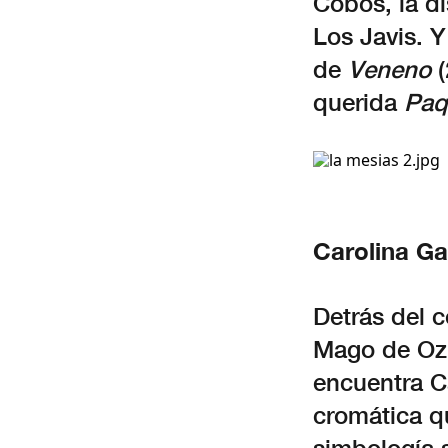
Cobos, la d
Los Javis. Y
de
Veneno
(
querida
Paq
Carolina Ga
Detrás del c
Mago de Oz
encuentra Ca
cromática qu