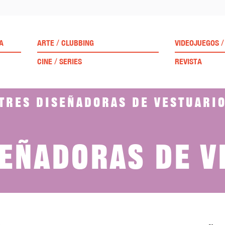
/
/
A
ARTE
CLUBBING
VIDEOJUEGOS
/
CINE
SERIES
REVISTA
Tres diseñadoras de vestuari
señadoras de v