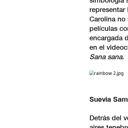
simbología s
representar 
Carolina no 
películas 
encargada de
en el videoc
Sana sana
.
Suevia Sam
Detrás del 
aires teneb