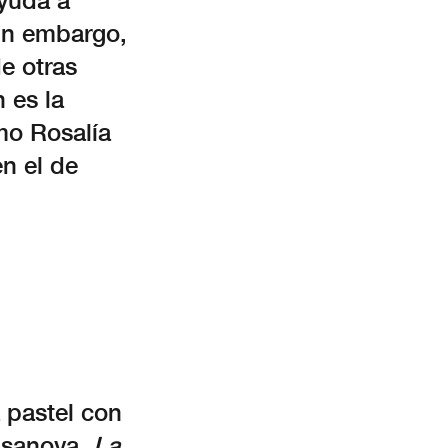
ayuda a
Sin embargo,
de otras
 es la
omo Rosalía
n el de
 pastel con
Casanova,
La