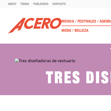
ABOUT
TIENDA
PUBLICIDAD
CONTACTO
/
/
MÚSICA
FESTIVALES
AGEND
/
MODA
BELLEZA
Tres di