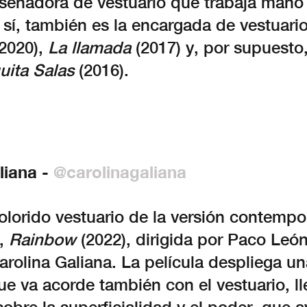
iseñadora de vestuario que trabaja man
 sí, también es la encargada de vestuari
2020),
La llamada
(2017) y, por supuesto
uita Salas
(2016).
liana -
@carolinagaliana
olorido vestuario de la versión contempo
,
Rainbow
(2022), dirigida por Paco León
rolina Galiana. La película despliega u
e va acorde también con el vestuario, l