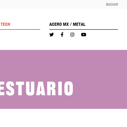
BUSCAR
/
TECH
ACERO MX
METAL
o
estuario