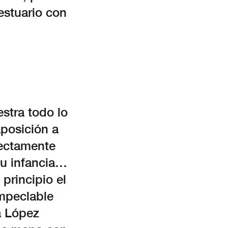
estuario con
stra todo lo
aposición a
fectamente
su infancia…
principio el
impeclable
a López