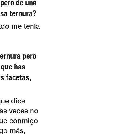
pero de una
esa ternura?
ado me tenía
ternura pero
o que has
s facetas,
que dice
as veces no
ique conmigo
lgo más,