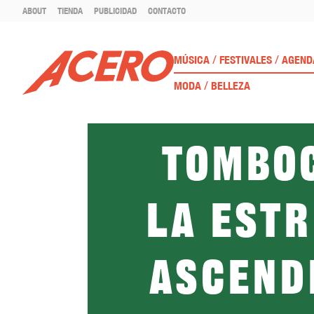
ABOUT
TIENDA
PUBLICIDAD
CONTACTO
/
/
MÚSICA
FESTIVALES
AGEND
/
MODA
BELLEZA
Tombo
La est
ascend