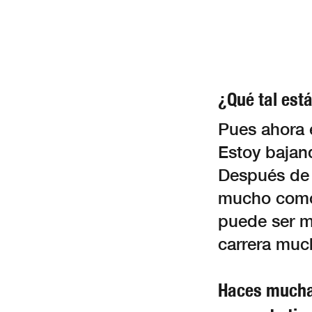
¿Qué tal est
Pues ahora 
Estoy bajand
Después de
mucho como 
puede ser m
carrera muc
Haces muchas 