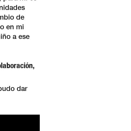
unidades
ambio de
to en mi
uiño a ese
olaboración,
pudo dar