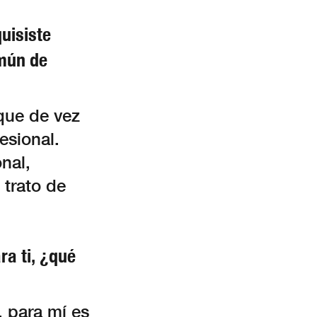
uisiste
omún de
que de vez
esional.
nal,
 trato de
ra ti, ¿qué
 para mí es