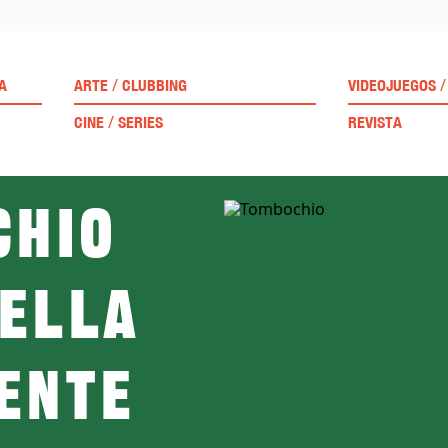
/
/
A
ARTE
CLUBBING
VIDEOJUEGOS
/
CINE
SERIES
REVISTA
chio
rella
ente