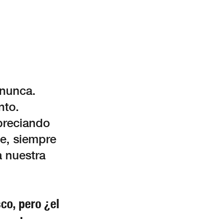
 nunca.
nto.
apreciando
e, siempre
 nuestra
co, pero ¿el