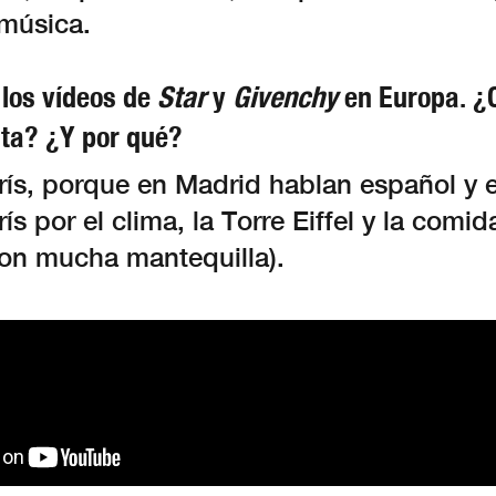
 música.
los vídeos de
Star
y
Givenchy
en Europa. ¿C
ita? ¿Y por qué?
rís, porque en Madrid hablan español y 
ís por el clima, la Torre Eiffel y la comid
con mucha mantequilla).