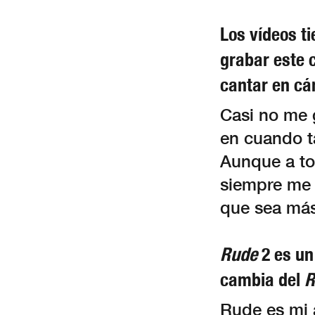
Los vídeos ti
grabar este 
cantar en c
Casi no me 
en cuando t
Aunque a to
siempre me 
que sea más 
Rude
2 es un 
cambia del
R
Rude es mi 