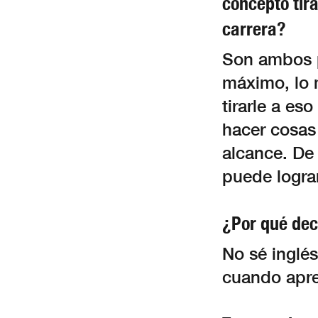
concepto tir
carrera?
Son ambos pu
máximo, lo m
tirarle a es
hacer cosas 
alcance. De 
puede logra
¿Por qué deci
No sé inglé
cuando apre