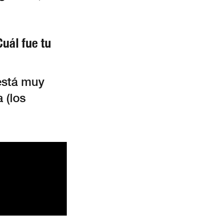
uál fue tu
está muy
a (los