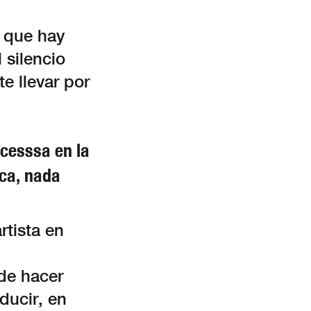
a que hay
 silencio
e llevar por
cesssa en la
ica, nada
rtista en
 de hacer
ducir, en