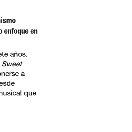
mismo
o enfoque en
te años.
,
Sweet
onerse a
Desde
musical que