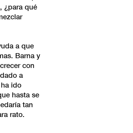
a, ¿para qué
mezclar
yuda a que
mas. Barna y
 crecer con
udado a
 ha ido
que hasta se
uedaría tan
ra rato.