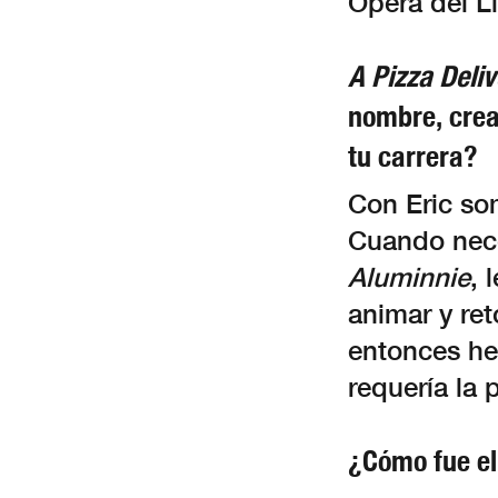
Ópera del L
A Pizza Deliv
nombre, crea
tu carrera?
Con Eric so
Cuando nece
Aluminnie
, 
animar y ret
entonces he
requería la 
¿Cómo fue el