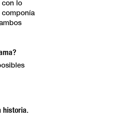
 con lo
yo componía
, ambos
trama?
posibles
historia.