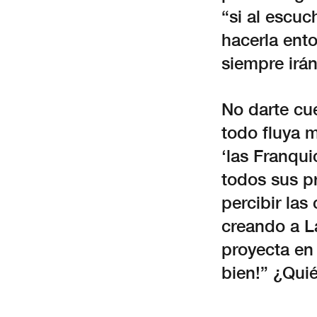
“si al escuc
hacerla ent
siempre irán
No darte cu
todo fluya m
‘las Franqui
todos sus p
percibir las
creando a L
proyecta en 
bien!” ¿Qui