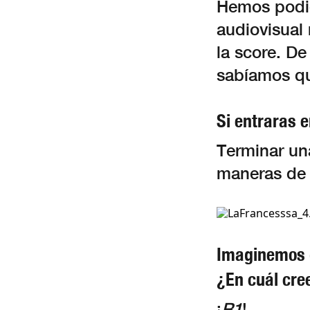
Hemos podid
audiovisual 
la score. D
sabíamos que
Si entraras 
Terminar una
maneras de 
Imaginemos q
¿En cuál cre
¡
R1
!