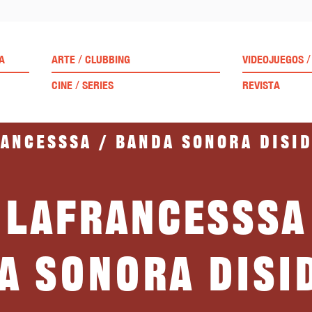
/
/
A
ARTE
CLUBBING
VIDEOJUEGOS
/
CINE
SERIES
REVISTA
ancesssa / Banda sonora disi
LaFrancesssa
a sonora disi