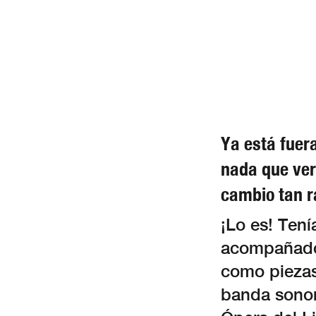
Ya está fuera
nada que ver
cambio tan r
¡Lo es! Ten
acompañado 
como piezas 
banda sonor