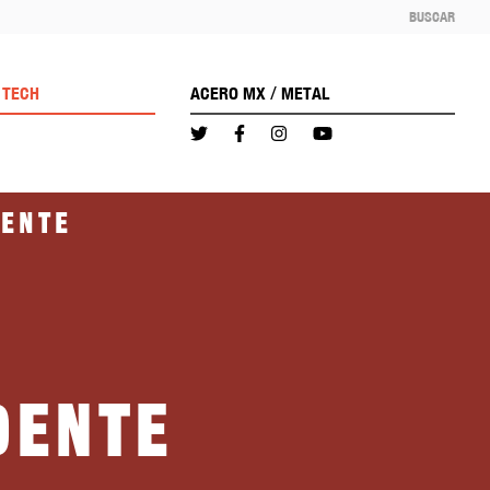
BUSCAR
/
TECH
ACERO MX
METAL
dente
dente