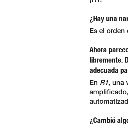
¿Hay una nar
Es el orden 
Ahora parece
libremente. 
adecuada para
En
R1
, una 
amplificado
automatizad
¿Cambió algo