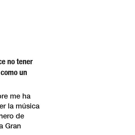
ce no tener
s como un
pre me ha
er la música
énero de
a Gran