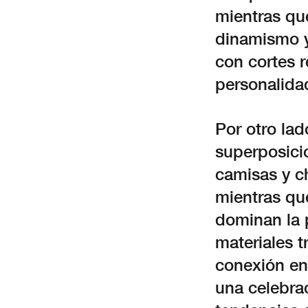
mientras qu
dinamismo y
con cortes r
personalida
Por otro lad
superposici
camisas y ch
mientras que
dominan la p
materiales t
conexión en
una celebrac