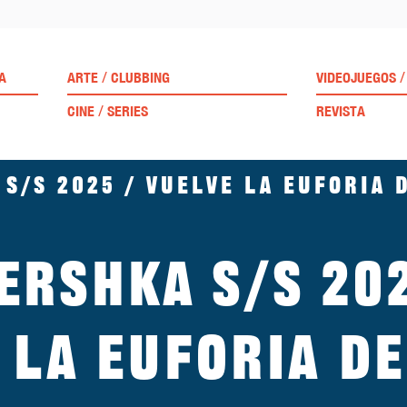
/
/
A
ARTE
CLUBBING
VIDEOJUEGOS
/
CINE
SERIES
REVISTA
S/S 2025 / Vuelve la euforia 
ershka S/S 20
 la euforia de