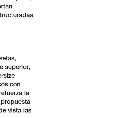
rtan
tructuradas
setas,
e superior,
ersize
icos con
refuerza la
 propuesta
e vista las