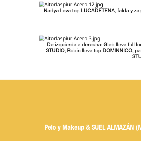
Nadya lleva top LUCADETENA, falda y 
De izquierda a derecha: Gleb lleva f
STUDIO; Robin lleva top DOMINNICO, p
STU
Pelo y Makeup & SUEL ALMAZÁN (Mö