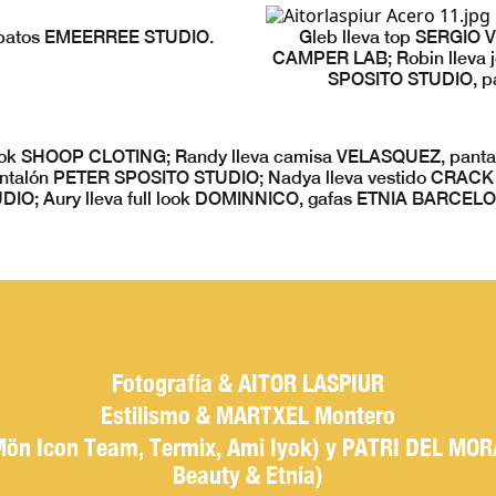
zapatos EMEERREE STUDIO.
Gleb lleva top SERGIO
CAMPER LAB; Robin lleva 
SPOSITO STUDIO, p
ull look SHOOP CLOTING; Randy lleva camisa VELASQUEZ, p
antalón PETER SPOSITO STUDIO; Nadya lleva vestido CRACK
DIO; Aury lleva full look DOMINNICO, gafas ETNIA BARCEL
Fotografía & AITOR LASPIUR
Estilismo & MARTXEL Montero
n Icon Team, Termix, Ami Iyok) y PATRI DEL MOR
Beauty & Etnia)