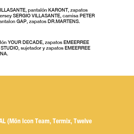
 VILLASANTE, pantalón KARONT, zapatos
jersey SERGIO VILLASANTE, camisa PETER
antalon GAP, zapatos DR.MARTENS.
antalón YOUR DECADE, zapatos EMEERREE
 STUDIO, sujetador y zapatos EMEERREE
ONA.
AL (Mön Icon Team, Termix, Twelve