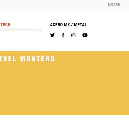
BUSCAR
/
TECH
ACERO MX
METAL
rtxel Montero