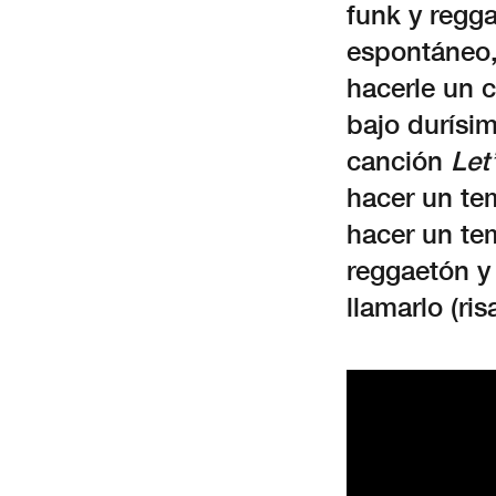
funk y regg
espontáneo, 
hacerle un 
bajo durísi
canción
Let
hacer un te
hacer un te
reggaetón y
llamarlo (ri