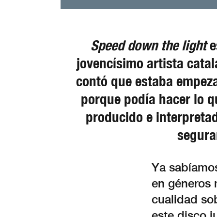
Speed down the light
e
jovencísimo artista cata
contó que estaba empezan
porque podía hacer lo qu
producido e interpreta
segura
Ya sabíamos
en géneros 
cualidad sob
este disco 