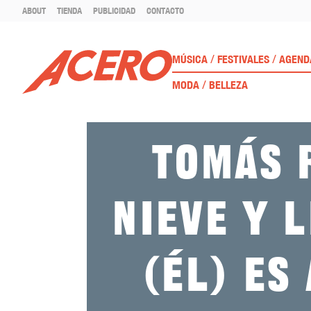
ABOUT
TIENDA
PUBLICIDAD
CONTACTO
/
/
MÚSICA
FESTIVALES
AGEND
/
MODA
BELLEZA
Tomás 
Nieve y l
(él) es