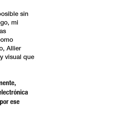
osible sin
go, mi
as
 como
, Allier
y visual que
ente,
electrónica
 por ese