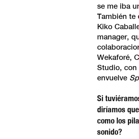
se me iba un
También te 
Kiko Caball
manager, qu
colaboracio
Wekaforé, Ca
Studio, con 
envuelve
Sp
Si tuviéramo
diríamos que 
como los pil
sonido?