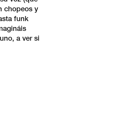
n chopeos y
asta funk
magináis
no, a ver si