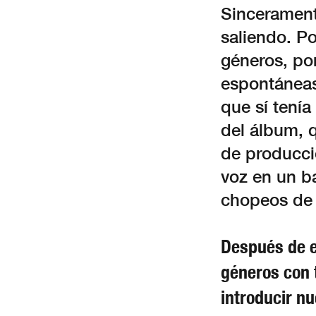
Sinceramente
saliendo. P
géneros, po
espontáneas
que sí tenía
del álbum, 
de producc
voz en un ba
chopeos de 
Después de e
géneros con 
introducir n