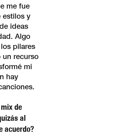
ue me fue
estilos y
de ideas
dad. Algo
los pilares
 un recurso
nsformé mi
én hay
canciones.
 mix de
uizás al
de acuerdo?