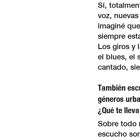
Sí, totalme
voz, nuevas 
imaginé que
siempre est
Los giros y 
el blues, e
cantado, si
También esc
géneros urba
¿Qué te lleva
Sobre todo 
escucho son