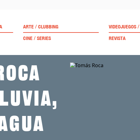
/
/
A
ARTE
CLUBBING
VIDEOJUEGOS
/
CINE
SERIES
REVISTA
Roca
luvia,
 agua