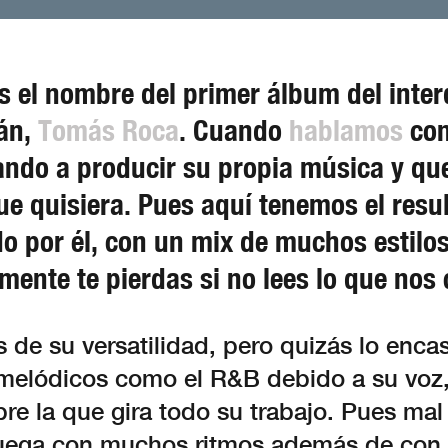
s el nombre del primer álbum del interd
lán,
Tomás Roca
. Cuando
hablamos
con
do a producir su propia música y que e
e quisiera. Pues aquí tenemos el resul
do por él, con un mix de muchos estilos
mente te pierdas si no lees lo que nos 
 de su versatilidad, pero quizás lo enca
melódicos como el R&B debido a su voz,
re la que gira todo su trabajo. Pues ma
juega con muchos ritmos además de con 