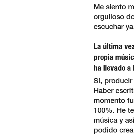
Me siento m
orgulloso de
escuchar ya
La última ve
propia música
ha llevado a 
Sí, produci
Haber escri
momento ful
100%. He te
música y as
podido crea