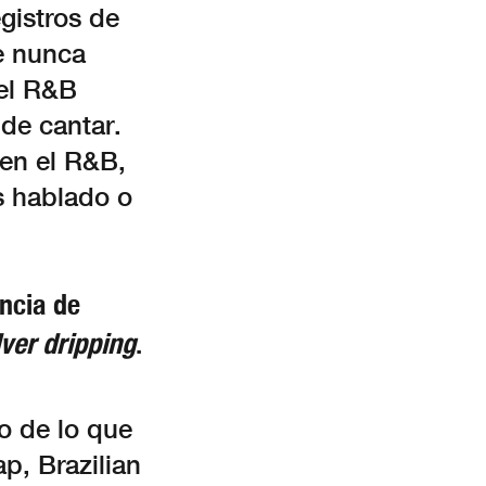
gistros de
e nunca
del R&B
de cantar.
 en el R&B,
s hablado o
ncia de
lver dripping
.
o de lo que
p, Brazilian