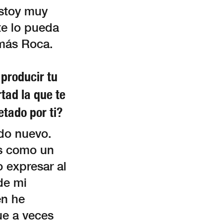
estoy muy
te lo pueda
más Roca.
 producir tu
rtad la que te
etado por ti?
do nuevo.
es como un
 expresar al
de mi
én he
ue a veces