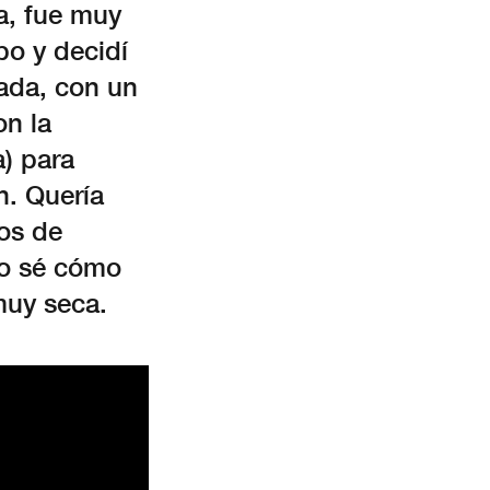
a, fue muy
po y decidí
ada, con un
n la
) para
n. Quería
os de
no sé cómo
muy seca.