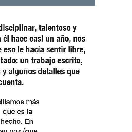
isciplinar, talentoso y
 él hace casi un año, nos
so le hacía sentir libre,
tado: un trabajo escrito,
 y algunos detalles que
cuenta.
sillamos más
 que es la
l hecho. En
su voz (que