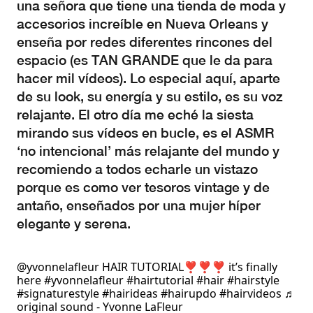
una señora que tiene una tienda de moda y
accesorios increíble en Nueva Orleans y
enseña por redes diferentes rincones del
espacio (es TAN GRANDE que le da para
hacer mil vídeos). Lo especial aquí, aparte
de su look, su energía y su estilo, es su voz
relajante. El otro día me eché la siesta
mirando sus vídeos en bucle, es el ASMR
‘no intencional’ más relajante del mundo y
recomiendo a todos echarle un vistazo
porque es como ver tesoros vintage y de
antaño, enseñados por una mujer híper
elegante y serena.
@yvonnelafleur
HAIR TUTORIAL❣️❣️❣️ it’s finally
here
#yvonnelafleur
#hairtutorial
#hair
#hairstyle
#signaturestyle
#hairideas
#hairupdo
#hairvideos
♬
original sound - Yvonne LaFleur