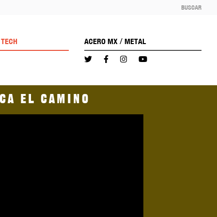
BUSCAR
/
TECH
ACERO MX
METAL
rca el camino