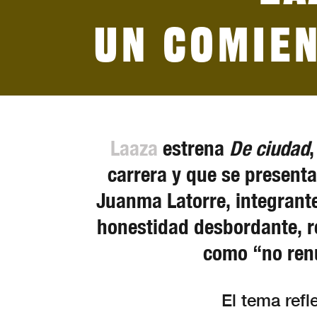
Un comien
Laaza
estrena
De ciudad
carrera y que se presenta
Juanma Latorre, integrante
honestidad desbordante, re
como “no renu
El tema refl