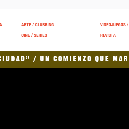
/
/
A
ARTE
CLUBBING
VIDEOJUEGOS
/
CINE
SERIES
REVISTA
ciudad” / Un comienzo que ma