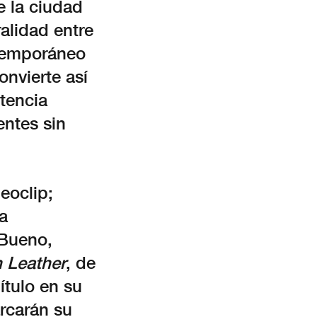
e la ciudad
alidad entre
ntemporáneo
onvierte así
tencia
entes sin
eoclip;
a
 Bueno,
 Leather
, de
ítulo en su
arcarán su