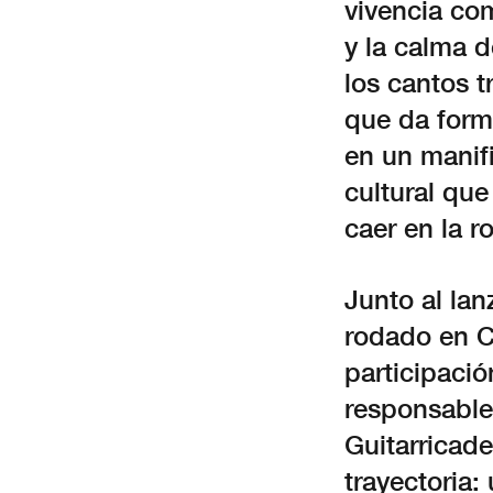
vivencia com
y la calma 
los cantos 
que da form
en un manifi
cultural que
caer en la r
Junto al lan
rodado en C
participació
responsable
Guitarricade
trayectoria: