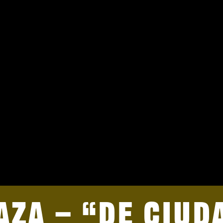
aza – “De ciud