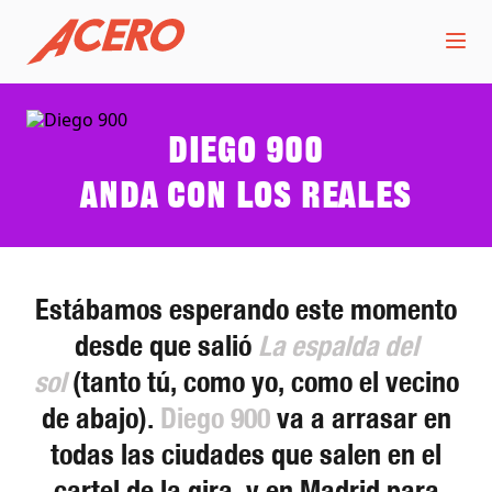
Diego 900
Anda con los reales
Estábamos esperando este momento
desde que salió
La espalda del
sol
(tanto tú, como yo, como el vecino
de abajo).
Diego 900
va a arrasar en
todas las ciudades que salen en el
cartel de la gira, y en Madrid para