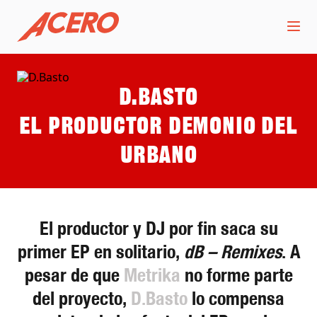
D.Basto
El productor demonio del
urbano
El productor y DJ por fin saca su
primer EP en solitario,
dB – Remixes
. A
pesar de que
Metrika
no forme parte
del proyecto,
D.Basto
lo compensa