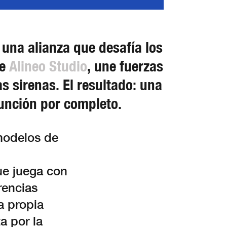
 una alianza que desafía los
de
Alineo Studio
, une fuerzas
s sirenas. El resultado: una
función por completo.
 modelos de
ue juega con
rencias
a propia
a por la