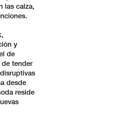
 las calza,
enciones.
k,
ión y
el de
 de tender
 disruptivas
asa desde
moda reside
nuevas