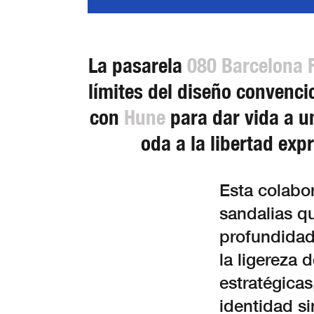
La pasarela
080 Barcelona 
límites del diseño convenci
con
Hune
para dar vida a un
oda a la libertad ex
Esta colabor
sandalias q
profundidad
la ligereza 
estratégicas
identidad si