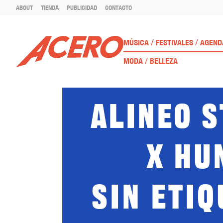
ABOUT
TIENDA
PUBLICIDAD
CONTACTO
/
/
MÚSICA
FESTIVALES
AGEND
/
MODA
BELLEZA
Alineo S
x Hu
Sin etiq