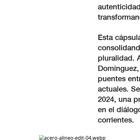
autenticidad
transforman
Esta cápsula
consolidand
pluralidad. 
Domínguez, 
puentes entr
actuales. Se
2024, una p
en el diálog
corrientes.