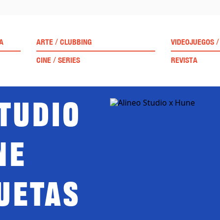
/
/
A
ARTE
CLUBBING
VIDEOJUEGOS
/
CINE
SERIES
REVISTA
tudio
ne
uetas