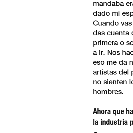
mandaba era
dado mi esp
Cuando vas a
das cuenta d
primera o se
a ir. Nos ha
eso me da 
artistas de
no sienten l
hombres.
Ahora que ha
la industria 