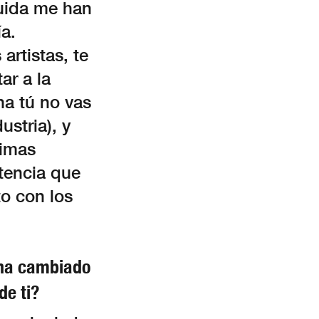
guida me han
a.
artistas, te
ar a la
na tú no vas
ustria), y
imas
tencia que
to con los
 ha cambiado
de ti?