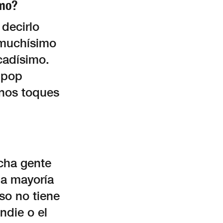
smo?
decirlo
 muchísimo
cadísimo.
 pop
unos toques
cha gente
la mayoría
so no tiene
ndie o el