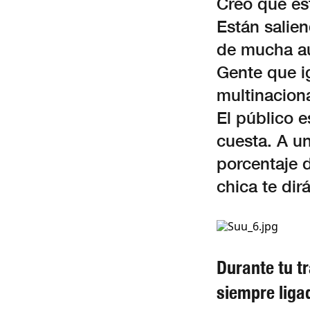
Creo que es
Están salien
de mucha au
Gente que i
multinaciona
El público 
cuesta. A u
porcentaje 
chica te dir
Durante tu t
siempre ligad