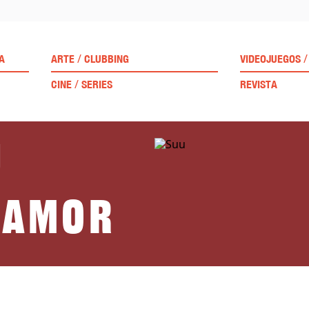
/
/
A
ARTE
CLUBBING
VIDEOJUEGOS
/
CINE
SERIES
REVISTA
u
e amor