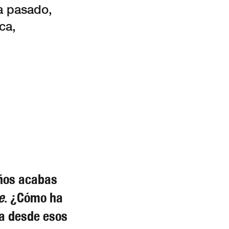
na pasado,
ca,
años acabas
e
. ¿Cómo ha
ta desde esos