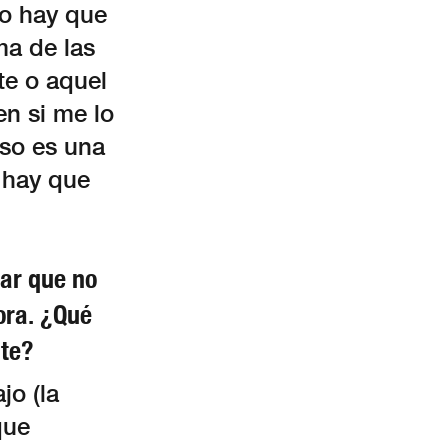
so hay que
ema de las
te o aquel
en si me lo
so es una
o hay que
rar que no
ora. ¿Qué
ste?
jo (la
que