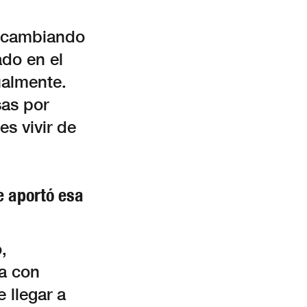
o cambiando
do en el
ualmente.
sas por
es vivir de
e aportó esa
,
a con
 llegar a