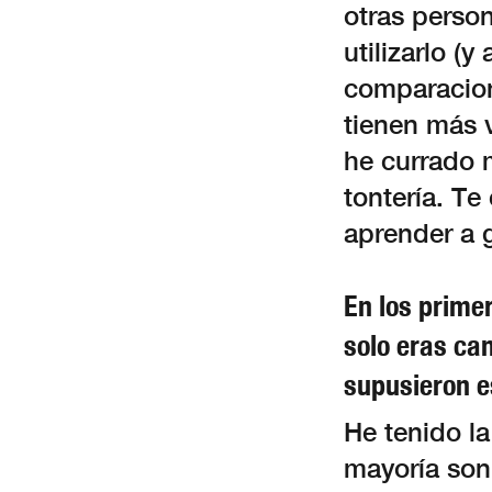
otras perso
utilizarlo (y
comparacion
tienen más v
he currado 
tontería. Te
aprender a g
En los prime
solo eras ca
supusieron es
He tenido la
mayoría son