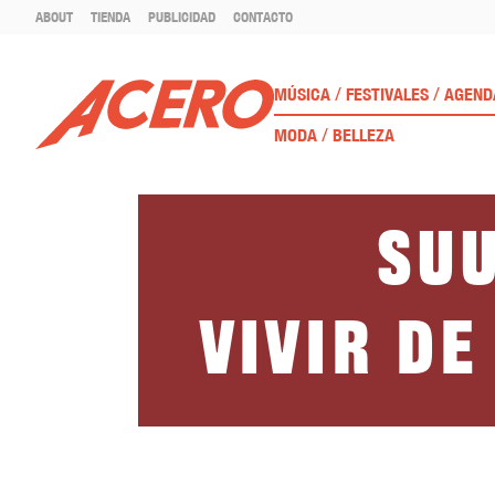
ABOUT
TIENDA
PUBLICIDAD
CONTACTO
/
/
MÚSICA
FESTIVALES
AGEND
/
MODA
BELLEZA
Su
Vivir d