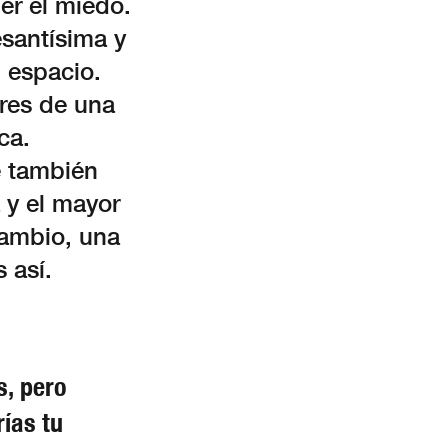
r el miedo.
esantísima y
 espacio.
res de una
ca.
e también
 y el mayor
cambio, una
 así.
s, pero
rías tu