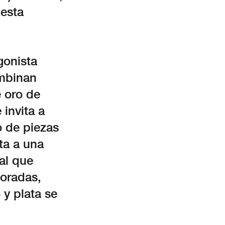
 esta
gonista
ombinan
 oro de
 invita a
o de piezas
ita a una
al que
boradas,
y plata se