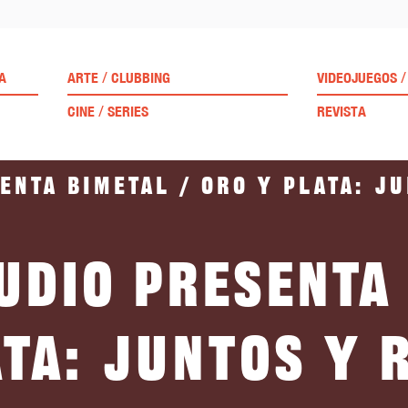
/
/
A
ARTE
CLUBBING
VIDEOJUEGOS
/
CINE
SERIES
REVISTA
enta Bimetal / Oro y plata: j
udio presenta
ata: juntos y 