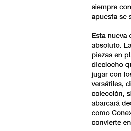
siempre con 
apuesta se s
Esta nueva 
absoluto. L
piezas en p
dieciocho qu
jugar con lo
versátiles, 
colección, 
abarcará des
como Conexi
convierte en