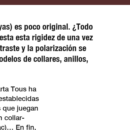
as) es poco original. ¿Todo
sta esta rigidez de una vez
raste y la polarización se
delos de collares, anillos,
arta Tous ha
establecidas
as que juegan
 collar-
c)… En fin,