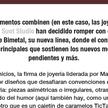
mentos combinen (en este caso, las joy
n
Suot Studio
han decidido romper con e
e Bimetal, su nueva línea, donde el cont
principales que sostienen los nuevos mo
pendientes y más.
icios, la firma de joyería liderada por M
r diseños que desafiaran convenciones 
ria: piezas asimétricas o irregulares, otr
ido del humor (aquí también hay, como un
tro que es un cajetín de caramelos TicTa