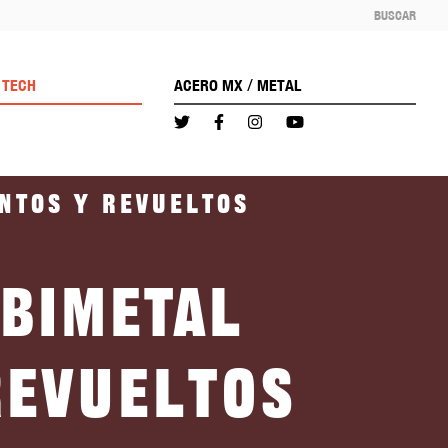
BUSCAR
/
TECH
ACERO MX
METAL
untos y revueltos
 Bimetal
revueltos