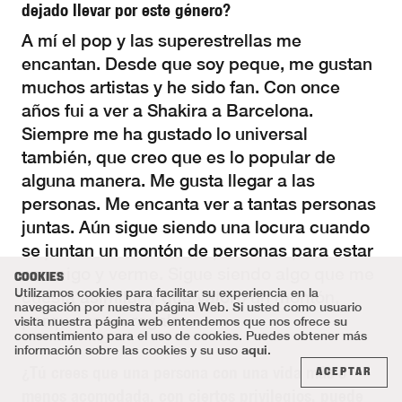
dejado llevar por este género?
A mí el pop y las superestrellas me
encantan. Desde que soy peque, me gustan
muchos artistas y he sido fan. Con once
años fui a ver a Shakira a Barcelona.
Siempre me ha gustado lo universal
también, que creo que es lo popular de
alguna manera. Me gusta llegar a las
personas. Me encanta ver a tantas personas
juntas. Aún sigue siendo una locura cuando
se juntan un montón de personas para estar
conmigo y verme. Sigue siendo algo que me
COOKIES
Utilizamos cookies para facilitar su experiencia en la
cuesta asimilar y que valoro un montón,
navegación por nuestra página Web. Si usted como usuario
porque es un regalo.
visita nuestra página web entendemos que nos ofrece su
consentimiento para el uso de cookies. Puedes obtener más
aqui
información sobre las cookies y su uso
.
¿Tú crees que una persona con una vida más o
ACEPTAR
menos acomodada, con ciertos privilegios, puede