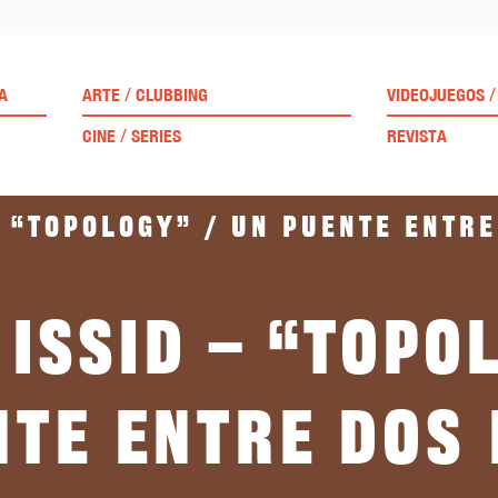
/
/
A
ARTE
CLUBBING
VIDEOJUEGOS
/
CINE
SERIES
REVISTA
– “Topology” / Un puente entr
 Issid – “Topo
nte entre dos