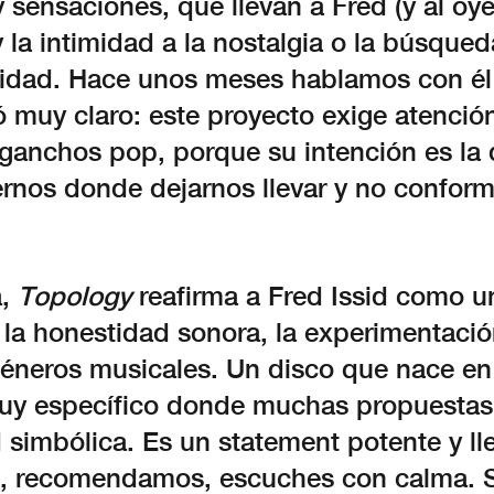
sensaciones, que llevan a Fred (y al oye
 la intimidad a la nostalgia o la búsque
tidad. Hace unos meses hablamos con é
ó muy claro: este proyecto exige atenció
ganchos pop, porque su intención es la 
ternos donde dejarnos llevar y no confor
a,
Topology
reafirma a Fred Issid como un
la honestidad sonora, la experimentación
géneros musicales. Un disco que nace en
y específico donde muchas propuestas
 simbólica. Es un statement potente y ll
, recomendamos, escuches con calma. 