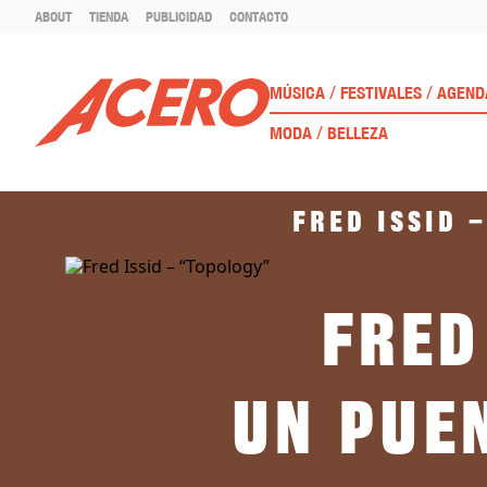
ABOUT
TIENDA
PUBLICIDAD
CONTACTO
/
/
MÚSICA
FESTIVALES
AGEND
/
MODA
BELLEZA
Fred Issid 
Fred
Un pue