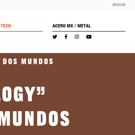
BUSCAR
/
TECH
ACERO MX
METAL
e dos mundos
logy”
 mundos