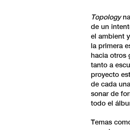
Topology
na
de un inten
el ambient y
la primera 
hacia otros 
tanto a escu
proyecto es
de cada una
sonar de fo
todo el álb
Temas com