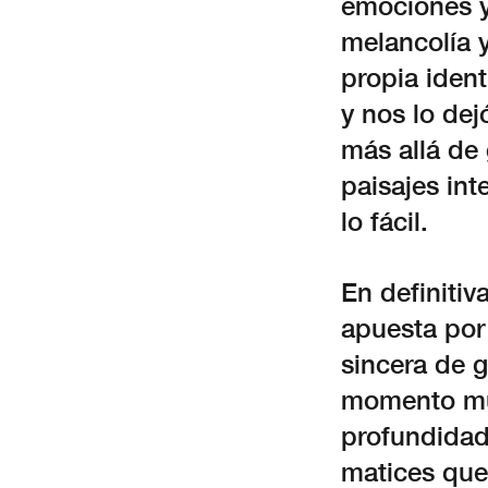
emociones y 
melancolía y
propia iden
y nos lo dej
más allá de 
paisajes in
lo fácil.
En definitiv
apuesta por 
sincera de 
momento mu
profundidad
matices que