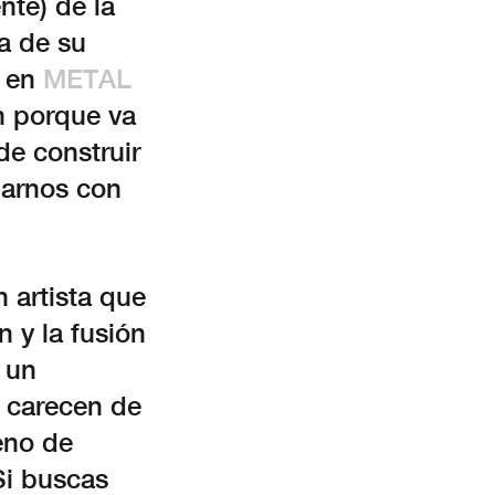
nte) de la
da de su
l en
METAL
n porque va
de construir
marnos con
 artista que
 y la fusión
 un
 carecen de
eno de
Si buscas