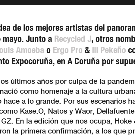
dea de los mejores artistas del panor
de mayo. Junto a
Recycled J
, otros nom
Louis Amoeba
o
Ergo Pro
&
Ill Pekeño
co
nto Expocoruña, en A Coruña por supu
los últimos años por culpa de la pandemi
 nació como homenaje a la cultura urban
lo hace a lo grande. Por sus escenarios 
como Kase.O, Natos y Waor, Dellafuente
 GZ. En la edición que nos ocupa, Hoke 
on la primera confirmación, a los que p