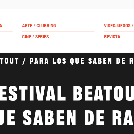
/
/
A
ARTE
CLUBBING
VIDEOJUEGOS
/
CINE
SERIES
REVISTA
tout / Para los que saben de 
estival Beato
ue saben de ra