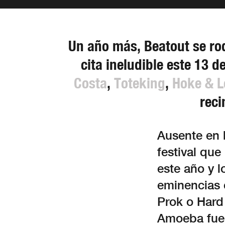
Un año más, Beatout se ro
cita ineludible este 13 
Costa
,
Toteking
,
Hoke & 
reci
Ausente en 
festival que
este año y 
eminencias 
Prok o Hard
Amoeba fuer