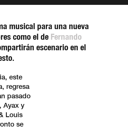
ama musical para una nueva
bres como el de
Fernando
mpartirán escenario en el
esto.
a, este
a, regresa
han pasado
, Ayax y
& Louis
ronto se