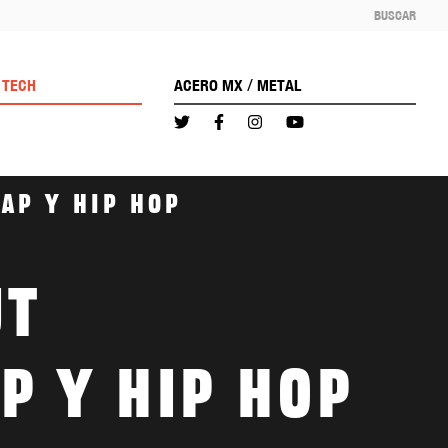
BUSCAR
/
TECH
ACERO MX
METAL
rap y hip hop
ut
p y hip hop