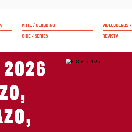
/
/
A
ARTE
CLUBBING
VIDEOJUEGOS
/
CINE
SERIES
REVISTA
 2026
zo,
azo,