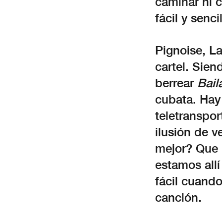
caminar ni c
fácil y sencil
Pignoise, L
cartel. Sie
berrear
Bail
cubata. Hay 
teletranspor
ilusión de v
mejor? Que 
estamos all
fácil cuando
canción.