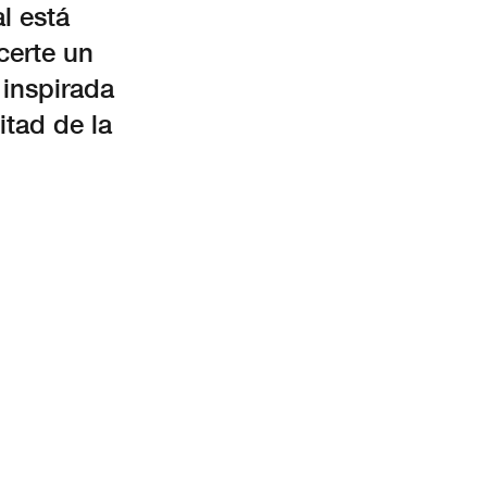
l está
certe un
 inspirada
itad de la