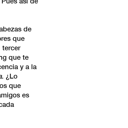
 Pues así de
cabezas de
ores que
 tercer
ing que te
encia y a la
a
. ¿Lo
los que
amigos es
 cada