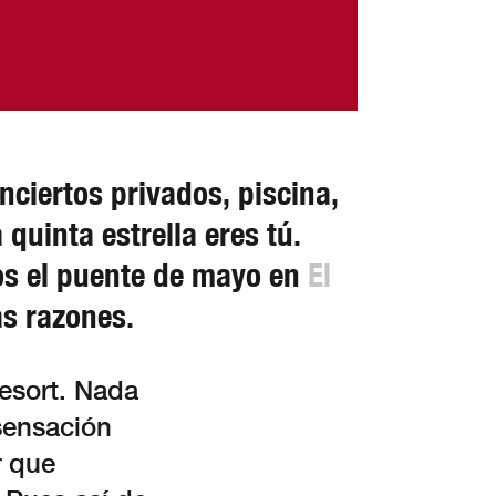
nciertos privados, piscina,
 quinta estrella eres tú.
os el puente de mayo en
El
as razones.
Resort. Nada
sensación
r que