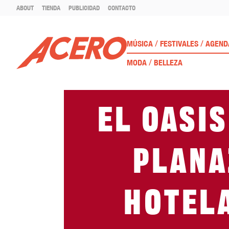
ABOUT
TIENDA
PUBLICIDAD
CONTACTO
/
/
MÚSICA
FESTIVALES
AGEND
/
MODA
BELLEZA
El Oasis
Plana
hotel