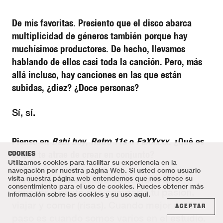
De mis favoritas. Presiento que el disco abarca
multiplicidad de géneros también porque hay
muchísimos productores. De hecho, llevamos
hablando de ellos casi toda la canción. Pero, más
allá incluso, hay canciones en las que están
subidas, ¿diez? ¿Doce personas?
Sí, sí.
Pienso en
Babi boy
,
Retro 11s
o
FaXXxxx
. ¿Qué es
lo que te atrae de crear en conjunto?
COOKIES
Utilizamos cookies para facilitar su experiencia en la
navegación por nuestra página Web. Si usted como usuario
Para mí lo más guapo de la música es
visita nuestra página web entendemos que nos ofrece su
consentimiento para el uso de cookies. Puedes obtener más
conocer a gente que comparte tu pasión,
aqui
información sobre las cookies y su uso
.
viajar y comer (risas). Cuando mejor me lo
ACEPTAR
paso es cuando somos varios en el estudio.