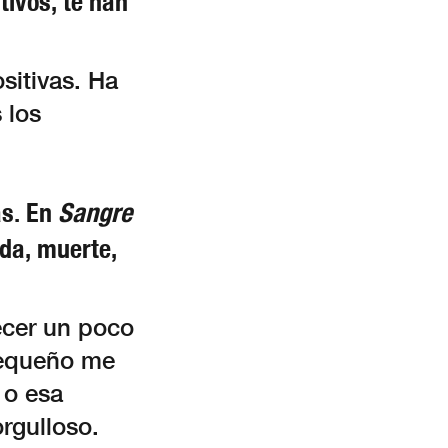
ivos, te han
sitivas. Ha
 los
as. En
Sangre
da, muerte,
recer un poco
pequeño me
 o esa
rgulloso.