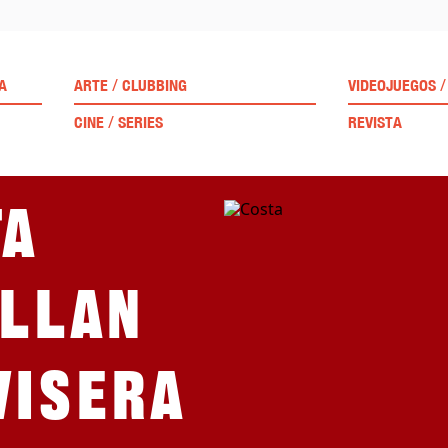
/
/
A
ARTE
CLUBBING
VIDEOJUEGOS
/
CINE
SERIES
REVISTA
ta
Allan
visera