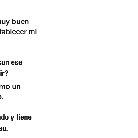
 muy buen
tablecer mi
con ese
ir?
omo un
.
do y tiene
so.