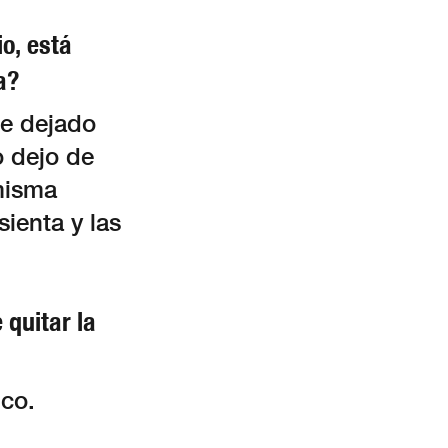
o, está
a?
He dejado
o dejo de
 misma
sienta y las
 quitar la
ico.