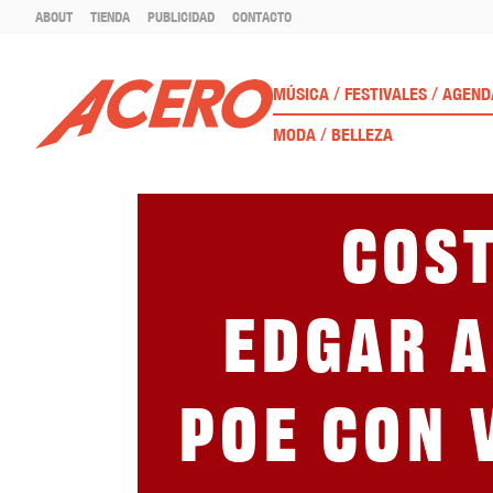
ABOUT
TIENDA
PUBLICIDAD
CONTACTO
/
/
MÚSICA
FESTIVALES
AGEND
/
MODA
BELLEZA
Cos
Edgar 
Poe con 