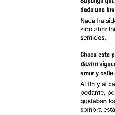
Supongo que 
dado una ins
Nada ha sido
sido abrir l
sentidos.
Choca esta p
dentro
sigues
amor y calle
Al fin y al 
pedante, pe
gustaban lo
sombra están