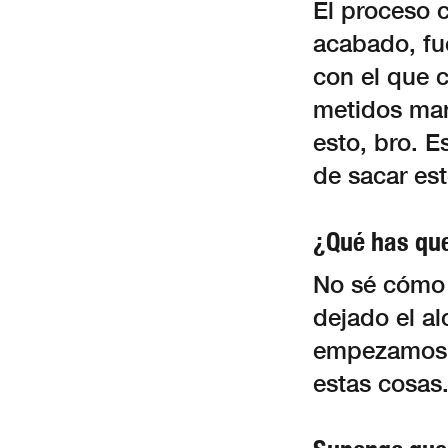
El proceso c
acabado, fu
con el que 
metidos man
esto, bro. E
de sacar est
¿Qué has que
No sé cómo 
dejado el al
empezamos a
estas cosas