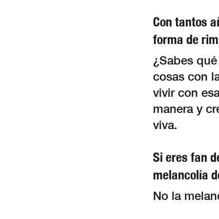
Con tantos a
forma de rim
¿Sabes qué 
cosas con la
vivir con es
manera y cre
viva.
Si eres fan d
melancolía d
No la melanc