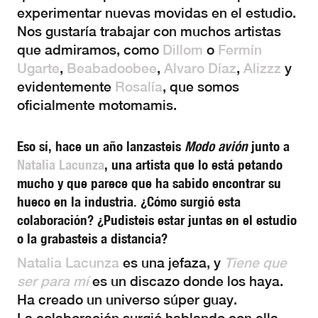
experimentar nuevas movidas en el estudio.
Nos gustaría trabajar con muchos artistas
que admiramos, como
Dillom
o
Fermín
Ugarte
,
Beabadoobee
,
Alvaro Díaz
,
Alizzz
y
evidentemente
Rosalía
, que somos
oficialmente motomamis.
Eso sí, hace un año lanzasteis
Modo avión
junto a
Natalia Lacunza
, una artista que lo está petando
mucho y que parece que ha sabido encontrar su
hueco en la industria. ¿Cómo surgió esta
colaboración? ¿Pudisteis estar juntas en el estudio
o la grabasteis a distancia?
Natalia Lacunza
es una jefaza, y
Tiene que
ser para mí
es un discazo donde los haya.
Ha creado un universo súper guay.