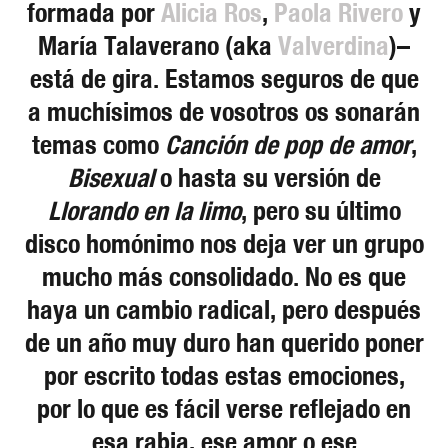
formada por
Alicia Ros
,
Paola Rivero
y
María Talaverano (aka
Valverdina
)–
está de gira. Estamos seguros de que
a muchísimos de vosotros os sonarán
temas como
Canción de pop de amor
,
Bisexual
o hasta su versión de
Llorando en la limo
, pero su último
disco homónimo nos deja ver un grupo
mucho más consolidado. No es que
haya un cambio radical, pero después
de un año muy duro han querido poner
por escrito todas estas emociones,
por lo que es fácil verse reflejado en
esa rabia, ese amor o ese