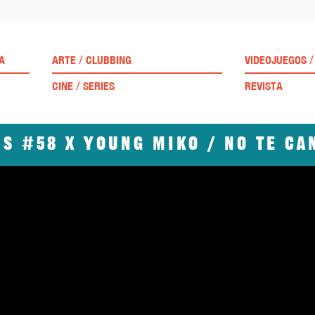
/
/
A
ARTE
CLUBBING
VIDEOJUEGOS
/
CINE
SERIES
REVISTA
s #58 x Young Miko / No te c