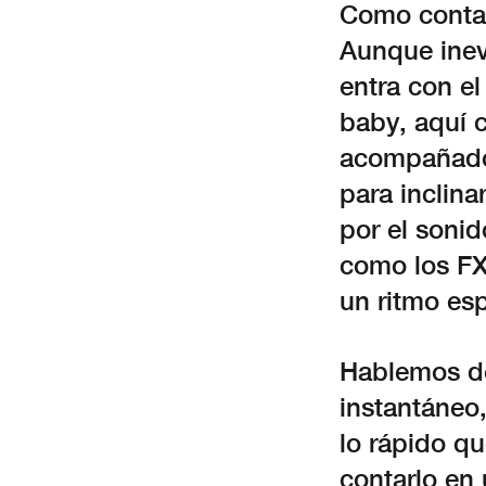
Como conta
Aunque inev
entra con e
baby, aquí c
acompañado 
para inclin
por el sonid
como los FX 
un ritmo es
Hablemos de
instantáneo,
lo rápido qu
contarlo en 