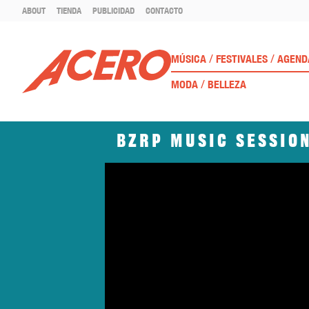
ABOUT
TIENDA
PUBLICIDAD
CONTACTO
/
/
MÚSICA
FESTIVALES
AGEND
/
MODA
BELLEZA
BZRP Music Session