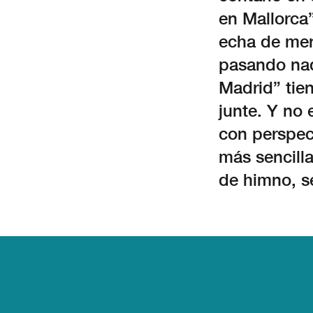
en Mallorca”
echa de men
pasando nad
Madrid” tie
junte. Y no 
con perspect
más sencilla
de himno, s