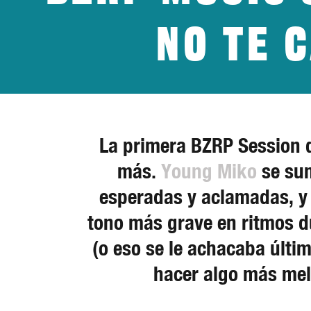
No te 
La primera BZRP Session d
más.
Young Miko
se sum
esperadas y aclamadas, y a
tono más grave en ritmos du
(o eso se le achacaba últi
hacer algo más mel