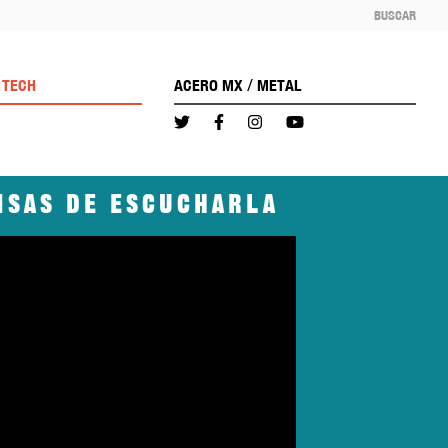
BUSCAR
/
TECH
ACERO MX
METAL
ansas de escucharla