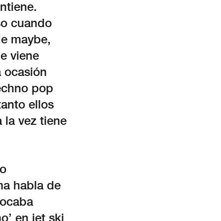
ntiene.
rso cuando
de maybe,
ue viene
a ocasión
techno pop
tanto ellos
 la vez tiene
do
ma habla de
 tocaba
’ en jet ski