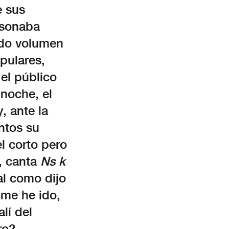
e sus
 sonaba
odo volumen
pulares,
 el público
 noche, el
, ante la
ntos su
l corto pero
a, canta
Ns k
al como dijo
 me he ido,
lí del
ro?