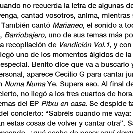
uando no recuerda la letra de algunas d
venga, cantad vosotros, anima, mientras
. También cantó
Mañaneo
, el sonido a t
,
Barriobajero
, uno de sus temas más po
la recopilación de
Vendición Vol.1
, y con
llegó uno de los momentos álgidos de la
 especial. Benito dice que va a buscarlo y
ersonal, aparece Cecilio G para cantar ju
ón
Numa Numa
Ye. Supera eso. Al final de
ierto, no llegó a los tres cuartos de hor
emas del EP
Pitxu en casa
. Se despide t
 del concierto: “Sabréis cuando me vaya:
 estas cosas de volver y cantar otra”. Sa
ensando, ¿qué acaba de pasar aquí dent