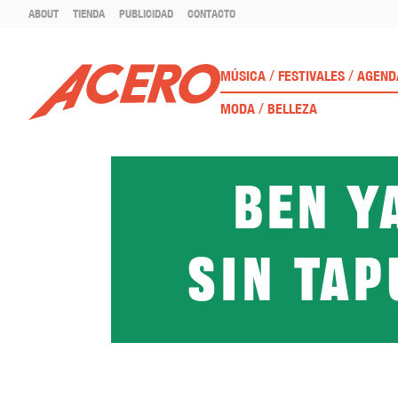
ABOUT
TIENDA
PUBLICIDAD
CONTACTO
/
/
MÚSICA
FESTIVALES
AGEND
/
MODA
BELLEZA
Ben Y
Sin ta