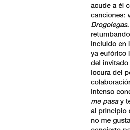
acude a él c
canciones: 
Drogolegas
retumbando
incluido en 
ya eufórico 
del invitado
locura del p
colaboraci
intenso conc
me pasa
y t
al principio
no me gustan
concierto p