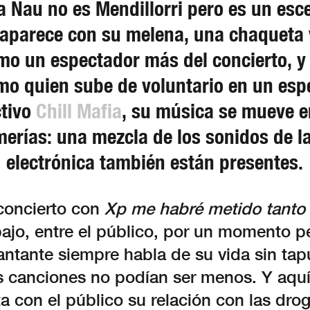
a Nau no es Mendillorri pero es un esce
aparece con su melena, una chaqueta v
omo un espectador más del concierto, y
mo quien sube de voluntario en un es
ctivo
Chill Mafia
, su música se mueve en
merías: una mezcla de los sonidos de la 
electrónica también están presentes.
concierto con
Xp me habré metido tanto
bajo, entre el público, por un momento 
ntante siempre habla de su vida sin tapu
us canciones no podían ser menos. Y aquí
a con el público su relación con las dro