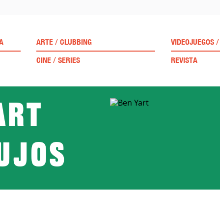
/
/
A
ARTE
CLUBBING
VIDEOJUEGOS
/
CINE
SERIES
REVISTA
art
pujos